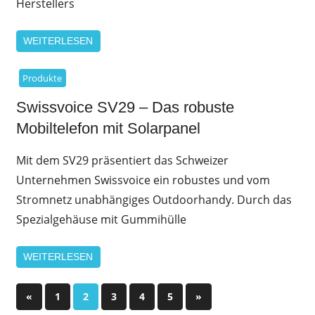
Herstellers
WEITERLESEN
Produkte
Swissvoice SV29 – Das robuste
Mobiltelefon mit Solarpanel
Mit dem SV29 präsentiert das Schweizer
Unternehmen Swissvoice ein robustes und vom
Stromnetz unabhängiges Outdoorhandy. Durch das
Spezialgehäuse mit Gummihülle
WEITERLESEN
Seitennummerierung
Vorherige
Nächste
«
1
2
3
4
5
»
Beiträge
Beiträge