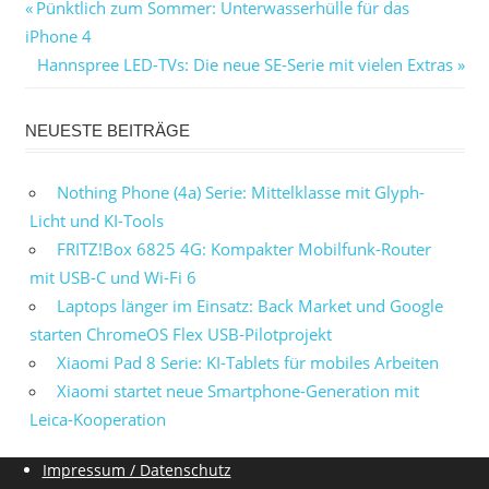
Beitragsnavigation
Vorheriger
Pünktlich zum Sommer: Unterwasserhülle für das
Beitrag:
iPhone 4
Nächster
Hannspree LED-TVs: Die neue SE-Serie mit vielen Extras
Beitrag:
NEUESTE BEITRÄGE
Nothing Phone (4a) Serie: Mittelklasse mit Glyph-
Licht und KI-Tools
FRITZ!Box 6825 4G: Kompakter Mobilfunk-Router
mit USB-C und Wi-Fi 6
Laptops länger im Einsatz: Back Market und Google
starten ChromeOS Flex USB-Pilotprojekt
Xiaomi Pad 8 Serie: KI-Tablets für mobiles Arbeiten
Xiaomi startet neue Smartphone-Generation mit
Leica-Kooperation
Impressum / Datenschutz