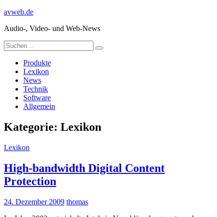
Zum
avweb.de
Inhalt
Audio-, Video- und Web-News
springen
Suchen
Suchen
nach:
Produkte
Lexikon
News
Technik
Software
Allgemein
Kategorie:
Lexikon
Lexikon
High-bandwidth Digital Content
Protection
24. Dezember 2009
thomas