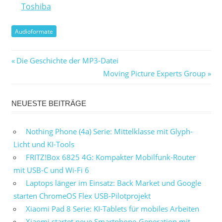
Toshiba
Audioformate
Beitragsnavigation
Vorheriger
Die Geschichte der MP3-Datei
Beitrag:
Nächster
Moving Picture Experts Group
Beitrag:
NEUESTE BEITRÄGE
Nothing Phone (4a) Serie: Mittelklasse mit Glyph-
Licht und KI-Tools
FRITZ!Box 6825 4G: Kompakter Mobilfunk-Router
mit USB-C und Wi-Fi 6
Laptops länger im Einsatz: Back Market und Google
starten ChromeOS Flex USB-Pilotprojekt
Xiaomi Pad 8 Serie: KI-Tablets für mobiles Arbeiten
Xiaomi startet neue Smartphone-Generation mit