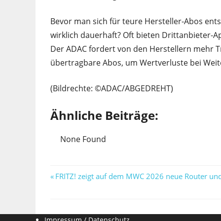
Bevor man sich für teure Hersteller-Abos ents
wirklich dauerhaft? Oft bieten Drittanbieter-
Der ADAC fordert von den Herstellern mehr T
übertragbare Abos, um Wertverluste bei Weit
(Bildrechte: ©ADAC/ABGEDREHT)
Ähnliche Beiträge:
None Found
Beitragsnavigation
Vorheriger
FRITZ! zeigt auf dem MWC 2026 neue Router und 
Beitrag:
Impressum / Datenschutz