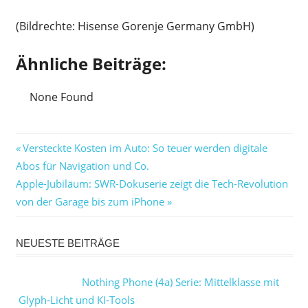
(Bildrechte: Hisense Gorenje Germany GmbH)
Ähnliche Beiträge:
None Found
Beitragsnavigation
Vorheriger
Versteckte Kosten im Auto: So teuer werden digitale
Beitrag:
Abos für Navigation und Co.
Nächster
Apple-Jubiläum: SWR-Dokuserie zeigt die Tech-Revolution
Beitrag:
von der Garage bis zum iPhone
NEUESTE BEITRÄGE
Nothing Phone (4a) Serie: Mittelklasse mit
Glyph-Licht und KI-Tools