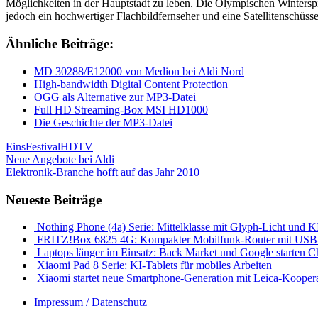
Möglichkeiten in der Hauptstadt zu leben. Die Olympischen Wintersp
jedoch ein hochwertiger Flachbildfernseher und eine Satellitenschüs
Ähnliche Beiträge:
MD 30288/E12000 von Medion bei Aldi Nord
High-bandwidth Digital Content Protection
OGG als Alternative zur MP3-Datei
Full HD Streaming-Box MSI HD1000
Die Geschichte der MP3-Datei
EinsFestival
HDTV
Beitragsnavigation
Vorheriger
Neue Angebote bei Aldi
Beitrag:
Nächster
Elektronik-Branche hofft auf das Jahr 2010
Beitrag:
Neueste Beiträge
Nothing Phone (4a) Serie: Mittelklasse mit Glyph-Licht und K
FRITZ!Box 6825 4G: Kompakter Mobilfunk-Router mit USB-
Laptops länger im Einsatz: Back Market und Google starten 
Xiaomi Pad 8 Serie: KI-Tablets für mobiles Arbeiten
Xiaomi startet neue Smartphone-Generation mit Leica-Kooper
Impressum / Datenschutz