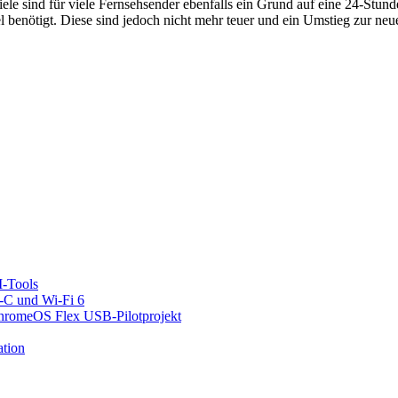
iele sind für viele Fernsehsender ebenfalls ein Grund auf eine 24-St
sel benötigt. Diese sind jedoch nicht mehr teuer und ein Umstieg zur 
I-Tools
C und Wi-Fi 6
ChromeOS Flex USB-Pilotprojekt
ation