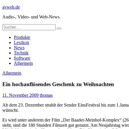
Zum
avweb.de
Inhalt
Audio-, Video- und Web-News
springen
Suchen
Suchen
nach:
Produkte
Lexikon
News
Technik
Software
Allgemein
Allgemein
Ein hochauflösendes Geschenk zu Weihnachten
11. November 2009
thomas
Ab dem 23. Dezember strahlt der Sender EinsFestival bis zum 1.Janua
wünscht.
Es wird unter anderem der Film „Der Baader-Meinhof-Komplex“ (26.1
sieht, sind die 180 Stunden Filmzeit gut genutzt. Am Neujahrstag wi