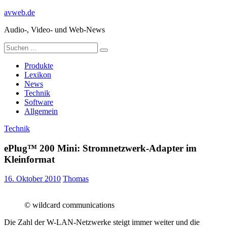
Zum
avweb.de
Inhalt
Audio-, Video- und Web-News
springen
Suchen
Suchen
nach:
Produkte
Lexikon
News
Technik
Software
Allgemein
Technik
ePlug™ 200 Mini: Stromnetzwerk-Adapter im
Kleinformat
16. Oktober 2010
Thomas
© wildcard communications
Die Zahl der W-LAN-Netzwerke steigt immer weiter und die