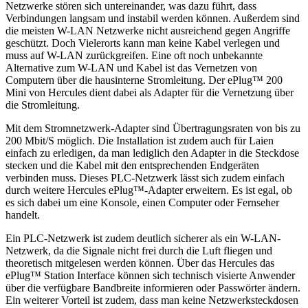
Netzwerke stören sich untereinander, was dazu führt, dass
Verbindungen langsam und instabil werden können. Außerdem sind
die meisten W-LAN Netzwerke nicht ausreichend gegen Angriffe
geschützt. Doch Vielerorts kann man keine Kabel verlegen und
muss auf W-LAN zurückgreifen. Eine oft noch unbekannte
Alternative zum W-LAN und Kabel ist das Vernetzen von
Computern über die hausinterne Stromleitung. Der ePlug™ 200
Mini von Hercules dient dabei als Adapter für die Vernetzung über
die Stromleitung.
Mit dem Stromnetzwerk-Adapter sind Übertragungsraten von bis zu
200 Mbit/S möglich. Die Installation ist zudem auch für Laien
einfach zu erledigen, da man lediglich den Adapter in die Steckdose
stecken und die Kabel mit den entsprechenden Endgeräten
verbinden muss. Dieses PLC-Netzwerk lässt sich zudem einfach
durch weitere Hercules ePlug™-Adapter erweitern. Es ist egal, ob
es sich dabei um eine Konsole, einen Computer oder Fernseher
handelt.
Ein PLC-Netzwerk ist zudem deutlich sicherer als ein W-LAN-
Netzwerk, da die Signale nicht frei durch die Luft fliegen und
theoretisch mitgelesen werden können. Über das Hercules das
ePlug™ Station Interface können sich technisch visierte Anwender
über die verfügbare Bandbreite informieren oder Passwörter ändern.
Ein weiterer Vorteil ist zudem, dass man keine Netzwerksteckdosen