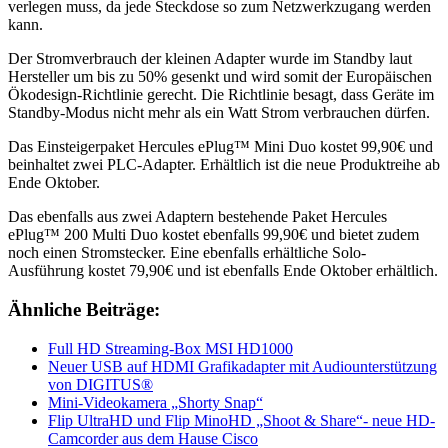
verlegen muss, da jede Steckdose so zum Netzwerkzugang werden
kann.
Der Stromverbrauch der kleinen Adapter wurde im Standby laut
Hersteller um bis zu 50% gesenkt und wird somit der Europäischen
Ökodesign-Richtlinie gerecht. Die Richtlinie besagt, dass Geräte im
Standby-Modus nicht mehr als ein Watt Strom verbrauchen dürfen.
Das Einsteigerpaket Hercules ePlug™ Mini Duo kostet 99,90€ und
beinhaltet zwei PLC-Adapter. Erhältlich ist die neue Produktreihe ab
Ende Oktober.
Das ebenfalls aus zwei Adaptern bestehende Paket Hercules
ePlug™ 200 Multi Duo kostet ebenfalls 99,90€ und bietet zudem
noch einen Stromstecker. Eine ebenfalls erhältliche Solo-
Ausführung kostet 79,90€ und ist ebenfalls Ende Oktober erhältlich.
Ähnliche Beiträge:
Full HD Streaming-Box MSI HD1000
Neuer USB auf HDMI Grafikadapter mit Audiounterstützung
von DIGITUS®
Mini-Videokamera „Shorty Snap“
Flip UltraHD und Flip MinoHD „Shoot & Share“- neue HD-
Camcorder aus dem Hause Cisco